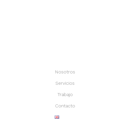
EuroFinance Ingenuity S.L.
Sede en Segovia, España
Nosotros
Servicios
Trabajo
Contacto
English